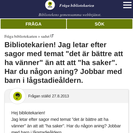
librarian
Fråga bibliotekarien
Bibliotekens gemensamma webbtjänst.
FRÅGA
SÖK
Fråga bibliotekarien
sadut
Bibliotekarien! Jag letar efter
sagor med temat "det är bättre att
ha vänner" än att att "ha saker".
Har du någon aning? Jobbar med
barn i lågstadieåldern.
Frågan ställd
27.8.2013
Hej bibliotekarien!
Jag letar efter sagor med temat "det är bättre att ha
vänner" än att att "ha saker". Har du någon aning? Jobbar
med barn i lågstadieåldern.