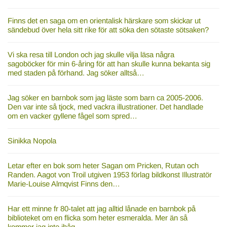
Finns det en saga om en orientalisk härskare som skickar ut
sändebud över hela sitt rike för att söka den sötaste sötsaken?
Vi ska resa till London och jag skulle vilja läsa några
sagoböcker för min 6-åring för att han skulle kunna bekanta sig
med staden på förhand. Jag söker alltså…
Jag söker en barnbok som jag läste som barn ca 2005-2006.
Den var inte så tjock, med vackra illustrationer. Det handlade
om en vacker gyllene fågel som spred…
Sinikka Nopola
Letar efter en bok som heter Sagan om Pricken, Rutan och
Randen. Aagot von Troil utgiven 1953 förlag bildkonst Illustratör
Marie-Louise Almqvist Finns den…
Har ett minne fr 80-talet att jag alltid lånade en barnbok på
biblioteket om en flicka som heter esmeralda. Mer än så
kommer jag inte ihåg.