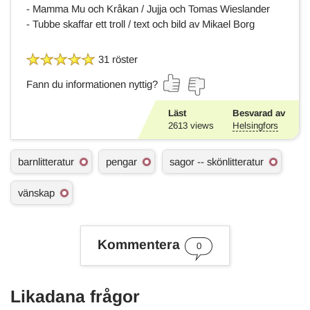
- Mamma Mu och Kråkan / Jujja och Tomas Wieslander
- Tubbe skaffar ett troll / text och bild av Mikael Borg
31 röster
Fann du informationen nyttig?
Läst
Besvarad av
2613
views
Helsingfors
Ä
barnlitteratur
pengar
sagor -- skönlitteratur
m
n
vänskap
e
s
o
r
Kommentera
d
0
Likadana frågor