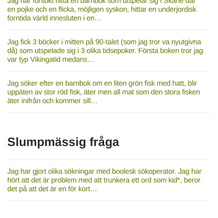
Jag har försökt hitta en barnbok som utspelar sig i Skåne där
en pojke och en flicka, möjligen syskon, hittar en underjordisk
forntida värld innesluten i en…
Jag fick 3 böcker i mitten på 90-talet (som jag tror va nyutgivna
då) som utspelade sig i 3 olika tidsepoker. Första boken tror jag
var typ Vikingatid medans…
Jag söker efter en barnbok om en liten grön fisk med hatt, blir
uppäten av stor röd fisk, äter men all mat som den stora fisken
äter inifrån och kommer sill…
Slumpmässig fråga
Jag har gjort olika sökningar med boolesk sökoperator. Jag har
hört att det är problem med att trunkera ett ord som kid*, beror
det på att det är en för kort…