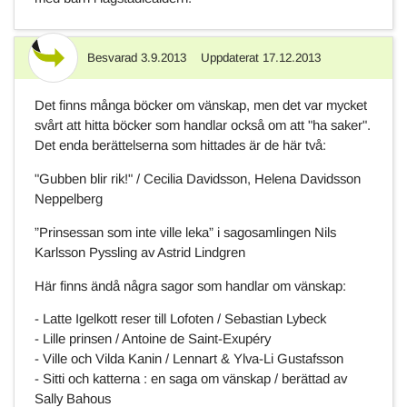
Besvarad
3.9.2013
Uppdaterat
17.12.2013
Svar
Det finns många böcker om vänskap, men det var mycket
svårt att hitta böcker som handlar också om att "ha saker".
Det enda berättelserna som hittades är de här två:
"Gubben blir rik!" / Cecilia Davidsson, Helena Davidsson
Neppelberg
”Prinsessan som inte ville leka” i sagosamlingen Nils
Karlsson Pyssling av Astrid Lindgren
Här finns ändå några sagor som handlar om vänskap:
- Latte Igelkott reser till Lofoten / Sebastian Lybeck
- Lille prinsen / Antoine de Saint-Exupéry
- Ville och Vilda Kanin / Lennart & Ylva-Li Gustafsson
- Sitti och katterna : en saga om vänskap / berättad av
Sally Bahous