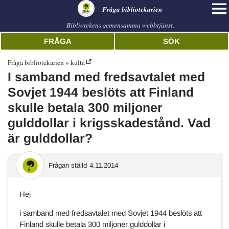
librarian
Fråga bibliotekarien
Bibliotekens gemensamma webbtjänst.
FRÅGA
SÖK
Fråga bibliotekarien
kulta
I samband med fredsavtalet med
Sovjet 1944 beslöts att Finland
skulle betala 300 miljoner
gulddollar i krigsskadestånd. Vad
är gulddollar?
Frågan ställd
4.11.2014
Hej
i samband med fredsavtalet med Sovjet 1944 beslöts att
Finland skulle betala 300 miljoner gulddollar i