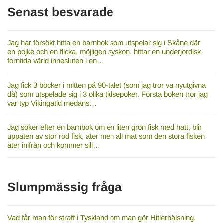
Senast besvarade
Jag har försökt hitta en barnbok som utspelar sig i Skåne där
en pojke och en flicka, möjligen syskon, hittar en underjordisk
forntida värld innesluten i en…
Jag fick 3 böcker i mitten på 90-talet (som jag tror va nyutgivna
då) som utspelade sig i 3 olika tidsepoker. Första boken tror jag
var typ Vikingatid medans…
Jag söker efter en barnbok om en liten grön fisk med hatt, blir
uppäten av stor röd fisk, äter men all mat som den stora fisken
äter inifrån och kommer sill…
Slumpmässig fråga
Vad får man för straff i Tyskland om man gör Hitlerhälsning,