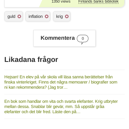
1350
views
Finlands banks bibliotek
Ä
guld
inflation
krig
m
n
e
s
Kommentera
0
o
r
d
Likadana frågor
Hejsan! En elev på vår skola vill läsa sanna berättelser från
finska vinterkriget. Finns det några memoarer / biografier som
ni kan rekommendera? (Jag tror…
En bok som handlar om vita och svarta elefanter. Krig utbryter
mellan dessa. Snablar blir gevär, mm. Så uppstår gråa
elefanter och det blir fred. Läste den på…