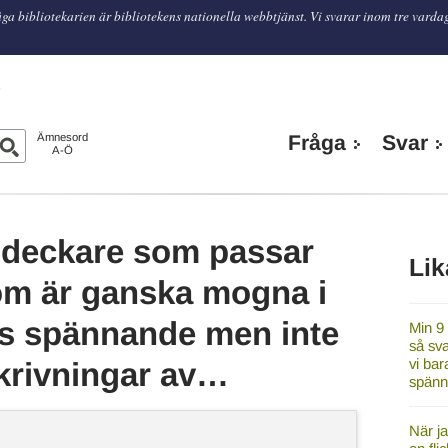
ga bibliotekarien är bibliotekens nationella webbtjänst. Vi svarar inom tre varda
n
Ämnesord
Fråga
Svar
A-Ö
n deckare som passar
Lik
som är ganska mogna i
Dvs spännande men inte
Min 9 
så sv
vi bar
skrivningar av…
spänn
När ja