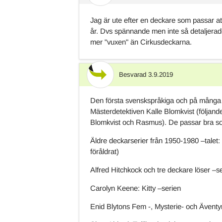
Jag är ute efter en deckare som passar a
år. Dvs spännande men inte så detaljera
mer "vuxen" än Cirkusdeckarna.
Besvarad
3.9.2019
Svar
Den första svenskspråkiga och på många 
Mästerdetektiven Kalle Blomkvist (följande 
Blomkvist och Rasmus). De passar bra s
Äldre deckarserier från 1950-1980 –talet: 
föråldrat)
Alfred Hitchkock och tre deckare löser –s
Carolyn Keene: Kitty –serien
Enid Blytons Fem -, Mysterie- och Äventyrs