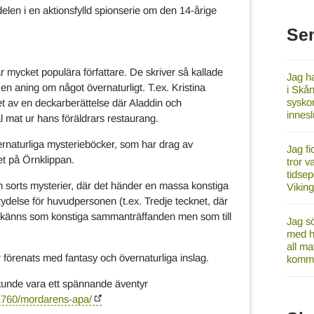
len i en aktionsfylld spionserie om den 14-årige
Se
r mycket populära författare. De skriver så kallade
Jag ha
en aning om något övernaturligt. T.ex. Kristina
i Skån
syskon
et av en deckarberättelse där Aladdin och
innes
 mat ur hans föräldrars restaurang.
vernaturliga mysterieböcker, som har drag av
Jag fi
et på Örnklippan.
tror v
tidsep
sorts mysterier, där det händer en massa konstiga
Vikin
tydelse för huvudpersonen (t.ex. Tredje tecknet, där
 känns som konstiga sammanträffanden men som till
Jag sö
med ha
all ma
förenats med fantasy och övernaturliga inslag.
komme
 kunde vara ett spännande äventyr
91760/mordarens-apa/