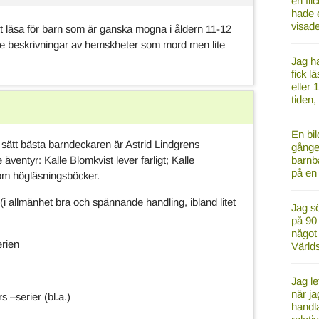
en fl
hade e
visad
tt läsa för barn som är ganska mogna i åldern 11-12
de beskrivningar av hemskheter som mord men lite
Jag ha
fick l
eller 
tiden
En bil
sätt bästa barndeckaren är Astrid Lindgrens
gånger
äventyr: Kalle Blomkvist lever farligt; Kalle
barnb
på en
om högläsningsböcker.
(i allmänhet bra och spännande handling, ibland litet
Jag sö
på 90
något 
erien
Värld
Jag le
när ja
 –serier (bl.a.)
handl