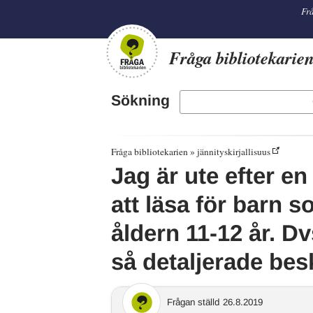
librarian
Frå
Fråga bibliotekarie
Sökning
Fråga bibliotekarien
jännityskirjallisuus
Jag är ute efter e
att läsa för barn 
åldern 11-12 år. 
så detaljerade be
Frågan ställd
26.8.2019