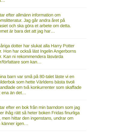
vt…
tar efter allmänn information om
slitteratur. Jag går andra året på
siet och ska göra et arbete om detta.
emet är bara det att jag har…
åriga dotter har slukat alla Harry Potter
. Hon har också läst Ingelin Angerborns
r. Kan ni rekommendera läsvärda
r/författare som kan…
na barn var små på 80-talet läste vi en
bilderbok som hette Världens bästa tivoli
andlade om två konkurrenter som skaffade
t ena än det…
tar efter en bok från min barndom som jag
 ihåg rätt så heter boken Fridas finurliga
, men hittar den ingenstans, undrar om
 känner igen…