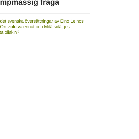
umpmässig fråga
 det svenska översättningar av Eino Leinos
 On viulu vaiennut och Mitä siitä, jos
ta oliskin?