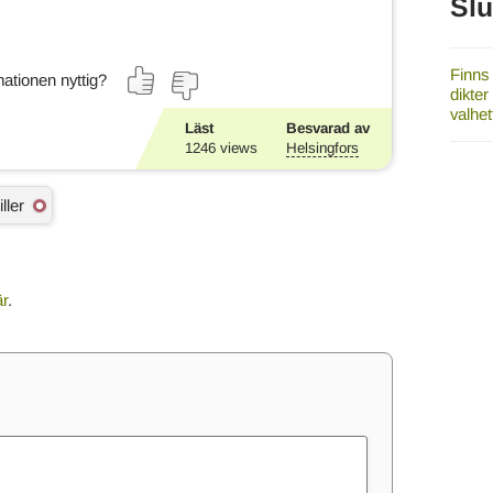
Sl
Finns
ationen nyttig?
dikter
valhet
Läst
Besvarad av
1246
views
Helsingfors
iller
är
.