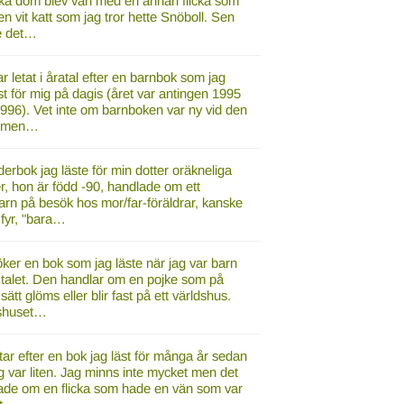
icka dom blev vän med en annan flicka som
n vit katt som jag tror hette Snöboll. Sen
e det…
r letat i åratal efter en barnbok som jag
äst för mig på dagis (året var antingen 1995
1996). Vet inte om barnboken var ny vid den
, men…
derbok jag läste för min dotter oräkneliga
, hon är född -90, handlade om ett
arn på besök hos mor/far-föräldrar, kanske
 fyr, "bara…
ker en bok som jag läste när jag var barn
 talet. Den handlar om en pojke som på
sätt glöms eller blir fast på ett världshus.
shuset…
tar efter en bok jag läst för många år sedan
g var liten. Jag minns inte mycket men det
ade om en flicka som hade en vän som var