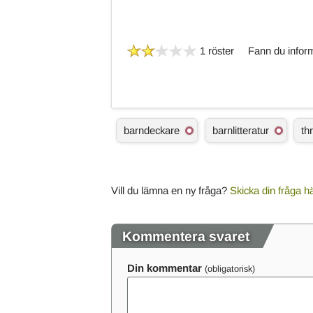
1 röster
Fann du inform
Ä
barndeckare
barnlitteratur
thr
m
n
e
s
o
Vill du lämna en ny fråga?
Skicka din fråga h
r
d
Kommentera svaret
Din kommentar