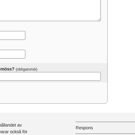
er möss?
hållandet av
Respons
svarar också för