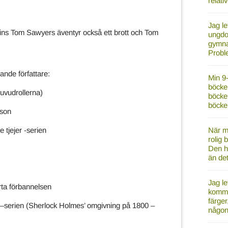
relati
Jag le
ains Tom Sawyers äventyr också ett brott och Tom
ungdom
gymna
Probl
jande författare:
Min 9-
böcker
huvudrollerna)
böcke
böcke
sson
När mi
e tjejer -serien
rolig 
Den h
än de
Jag le
ta förbannelsen
kommer
färger
–serien (Sherlock Holmes’ omgivning på 1800 –
någon