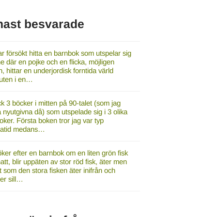
nast besvarade
r försökt hitta en barnbok som utspelar sig
e där en pojke och en flicka, möjligen
, hittar en underjordisk forntida värld
luten i en…
ck 3 böcker i mitten på 90-talet (som jag
a nyutgivna då) som utspelade sig i 3 olika
oker. Första boken tror jag var typ
gatid medans…
ker efter en barnbok om en liten grön fisk
tt, blir uppäten av stor röd fisk, äter men
t som den stora fisken äter inifrån och
r sill…