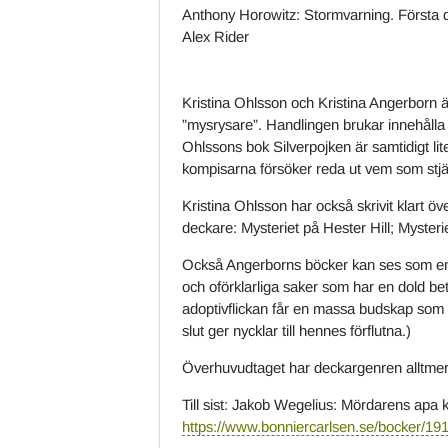
Anthony Horowitz: Stormvarning. Första de
Alex Rider
Kristina Ohlsson och Kristina Angerborn ä
”mysrysare”. Handlingen brukar innehålla 
Ohlssons bok Silverpojken är samtidigt lit
kompisarna försöker reda ut vem som stjäl
Kristina Ohlsson har också skrivit klart ö
deckare: Mysteriet på Hester Hill; Mysteri
Också Angerborns böcker kan ses som en 
och oförklarliga saker som har en dold be
adoptivflickan får en massa budskap som
slut ger nycklar till hennes förflutna.)
Överhuvudtaget har deckargenren alltmer 
Till sist: Jakob Wegelius: Mördarens apa
https://www.bonniercarlsen.se/bocker/1