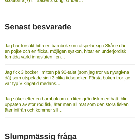
skottkärra(?) till traktens kung. Under…
Senast besvarade
Jag har försökt hitta en barnbok som utspelar sig i Skåne där
en pojke och en flicka, möjligen syskon, hittar en underjordisk
forntida värld innesluten i en…
Jag fick 3 böcker i mitten på 90-talet (som jag tror va nyutgivna
då) som utspelade sig i 3 olika tidsepoker. Första boken tror jag
var typ Vikingatid medans…
Jag söker efter en barnbok om en liten grön fisk med hatt, blir
uppäten av stor röd fisk, äter men all mat som den stora fisken
äter inifrån och kommer sill…
Slumpmässig fråga