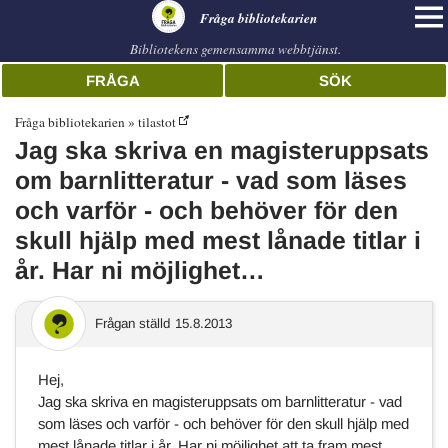
librarian
Fråga bibliotekarien
Bibliotekens gemensamma webbtjänst.
FRÅGA
SÖK
Fråga bibliotekarien
tilastot
Jag ska skriva en magisteruppsats
om barnlitteratur - vad som läses
och varför - och behöver för den
skull hjälp med mest lånade titlar i
år. Har ni möjlighet…
Frågan ställd
15.8.2013
Hej,
Jag ska skriva en magisteruppsats om barnlitteratur - vad
som läses och varför - och behöver för den skull hjälp med
mest lånade titlar i år. Har ni möjlighet att ta fram mest