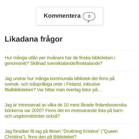
n
e
s
Kommentera
0
o
r
d
Likadana frågor
Hur många utlån per invånare har de finska biblioteken i
genomsnitt? Skillnad svensktalande/finsktalande?
Jag undrar hur många kommunala bibliotek det finns på
svensk- och tvåspråkiga orter i Finland, inklusive
filialbiblioteken? Var hittar man överlag listor på…
Jag är intresserad av vilka de 10 mest lånade finlandssvenska
böckerna var 2020? Finns det en motsvarande lista på barn-
och ungdomsböcker också?
Jag försöker få tag på filmen "Drottning Kristina" ("Queen
Christina"), finns den på Biblioteket?