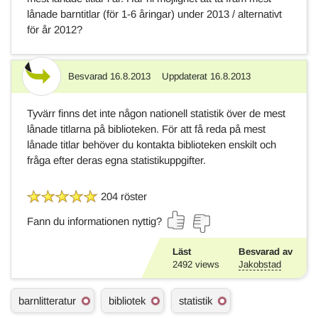
lånade barntitlar (för 1-6 åringar) under 2013 / alternativt
för år 2012?
Besvarad
16.8.2013
Uppdaterat
16.8.2013
Svar
Tyvärr finns det inte någon nationell statistik över de mest
lånade titlarna på biblioteken. För att få reda på mest
lånade titlar behöver du kontakta biblioteken enskilt och
fråga efter deras egna statistikuppgifter.
204 röster
Fann du informationen nyttig?
Läst
Besvarad av
2492
views
Jakobstad
Ä
barnlitteratur
bibliotek
statistik
m