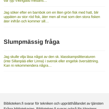
var typ Vikingatid medans…
Jag söker efter en barnbok om en liten grön fisk med hatt, blir
uppäten av stor röd fisk, äter men all mat som den stora fisken
äter inifrån och kommer sill…
Slumpmässig fråga
Jag skulle vilja läsa något av den sk. klasskampslitteraturen
(inte Sillanpää eller Linna) i svensk eller engelsk översättning.
Kan ni rekommendera några…
Biblioteken.fi svarar för tekniken och upprätthållandet av tjänsten
Fråga bibliotekarien. Biblioteken.fi svarar också för tjänstens