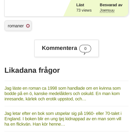
Läst
Besvarad av
73
views
Joensuu
Ä
romaner
m
n
e
s
Kommentera
0
o
r
d
Likadana frågor
Jag läste en roman ca 1998 som handlade om en kvinna som
bodde på en ö, kanske medelålders och oskuld. En man kom
inresande, kärlek och erotik uppstod, och…
Jag letar efter en bok som utspelar sig på 1960- eller 70-talet i
England. I boken blir en ung tjej kidnappad av en man som vill
ha en flickvän. Han kör henne…