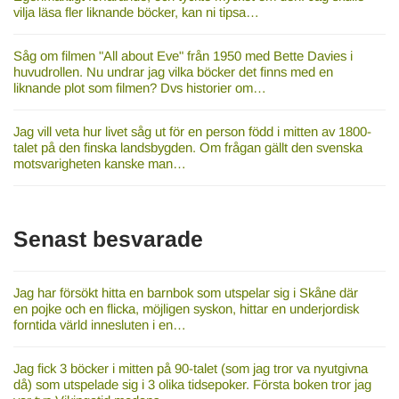
vilja läsa fler liknande böcker, kan ni tipsa…
Såg om filmen "All about Eve" från 1950 med Bette Davies i
huvudrollen. Nu undrar jag vilka böcker det finns med en
liknande plot som filmen? Dvs historier om…
Jag vill veta hur livet såg ut för en person född i mitten av 1800-
talet på den finska landsbygden. Om frågan gällt den svenska
motsvarigheten kanske man…
Senast besvarade
Jag har försökt hitta en barnbok som utspelar sig i Skåne där
en pojke och en flicka, möjligen syskon, hittar en underjordisk
forntida värld innesluten i en…
Jag fick 3 böcker i mitten på 90-talet (som jag tror va nyutgivna
då) som utspelade sig i 3 olika tidsepoker. Första boken tror jag