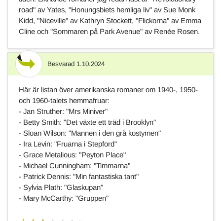
road" av Yates, "Honungsbiets hemliga liv" av Sue Monk
Kidd, "Niceville" av Kathryn Stockett, "Flickorna" av Emma
Cline och "Sommaren på Park Avenue" av Renée Rosen.
Besvarad
1.10.2024
Svar
Här är listan över amerikanska romaner om 1940-, 1950-
och 1960-talets hemmafruar:
- Jan Struther: "Mrs Miniver"
- Betty Smith: "
Det växte ett träd i Brooklyn"
- Sloan Wilson: "Mannen i den grå kostymen"
- Ira Levin: "
Fruarna i Stepford"
- Grace Metalious: "Peyton Place"
- Michael Cunningham: "Timmarna"
- Patrick Dennis: "Min fantastiska tant"
- Sylvia Plath: "Glaskupan"
- Mary McCarthy: "Gruppen"