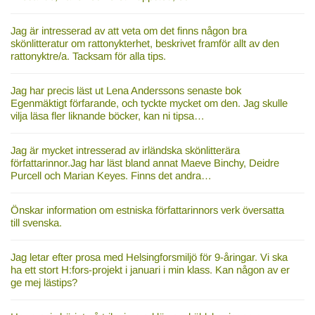
Jag är intresserad av att veta om det finns någon bra
skönlitteratur om rattonykterhet, beskrivet framför allt av den
rattonyktre/a. Tacksam för alla tips.
Jag har precis läst ut Lena Anderssons senaste bok
Egenmäktigt förfarande, och tyckte mycket om den. Jag skulle
vilja läsa fler liknande böcker, kan ni tipsa…
Jag är mycket intresserad av irländska skönlitterära
författarinnor.Jag har läst bland annat Maeve Binchy, Deidre
Purcell och Marian Keyes. Finns det andra…
Önskar information om estniska författarinnors verk översatta
till svenska.
Jag letar efter prosa med Helsingforsmiljö för 9-åringar. Vi ska
ha ett stort H:fors-projekt i januari i min klass. Kan någon av er
ge mej lästips?