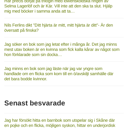
Har precis börjat på trilogin med löwensköldska ringen av
Selma Lagerlöf och är Kär. Vill inte att den ska ta slut. Hjälp
mig med böcker i samma anda att ta…
Nils Ferlins dikt "Ditt hjärta är mitt, mitt hjärta är ditt"- Är den
översatt på finska?
Jag söker en bok som jag letat efter i många år. Det jag minns
mest utav boken är en kvinna som fick kalla kårar av något som
hon förklarade som sin docka…
Jag minns en bok som jag läste när jag var yngre som
handlade om en flicka som kom till en ö/avskiljt samhälle där
det bara bodde kvinnor.
Senast besvarade
Jag har försökt hitta en barnbok som utspelar sig i Skåne där
en pojke och en flicka, möjligen syskon, hittar en underjordisk