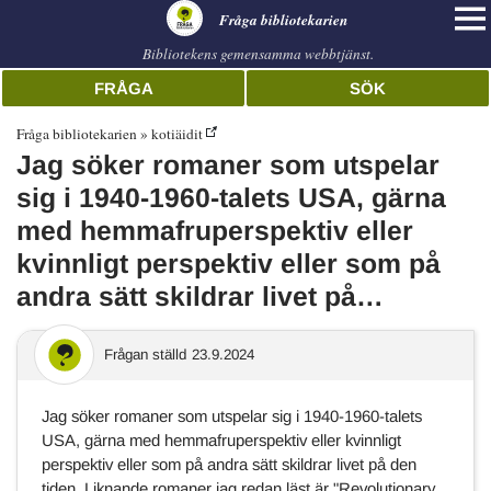
librarian
Fråga bibliotekarien
Bibliotekens gemensamma webbtjänst.
FRÅGA
SÖK
Fråga bibliotekarien
kotiäidit
Jag söker romaner som utspelar
sig i 1940-1960-talets USA, gärna
med hemmafruperspektiv eller
kvinnligt perspektiv eller som på
andra sätt skildrar livet på…
Frågan ställd
23.9.2024
Jag söker romaner som utspelar sig i 1940-1960-talets
USA, gärna med hemmafruperspektiv eller kvinnligt
perspektiv eller som på andra sätt skildrar livet på den
tiden. Liknande romaner jag redan läst är "Revolutionary