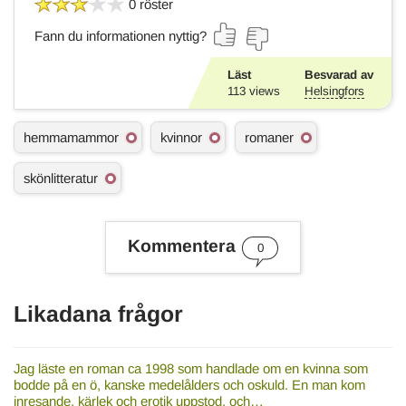
0 röster
Fann du informationen nyttig?
Läst
Besvarad av
113
views
Helsingfors
Ä
hemmamammor
kvinnor
romaner
m
n
skönlitteratur
e
s
o
r
Kommentera
d
0
Likadana frågor
Jag läste en roman ca 1998 som handlade om en kvinna som
bodde på en ö, kanske medelålders och oskuld. En man kom
inresande, kärlek och erotik uppstod, och…