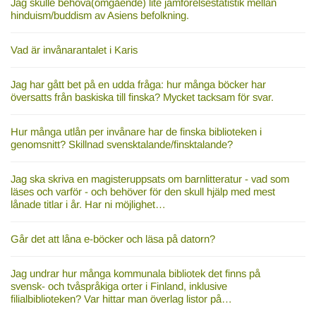
Jag skulle behöva(omgående) lite jämförelsestatistik mellan
hinduism/buddism av Asiens befolkning.
Vad är invånarantalet i Karis
Jag har gått bet på en udda fråga: hur många böcker har
översatts från baskiska till finska? Mycket tacksam för svar.
Hur många utlån per invånare har de finska biblioteken i
genomsnitt? Skillnad svensktalande/finsktalande?
Jag ska skriva en magisteruppsats om barnlitteratur - vad som
läses och varför - och behöver för den skull hjälp med mest
lånade titlar i år. Har ni möjlighet…
Går det att låna e-böcker och läsa på datorn?
Jag undrar hur många kommunala bibliotek det finns på
svensk- och tvåspråkiga orter i Finland, inklusive
filialbiblioteken? Var hittar man överlag listor på…