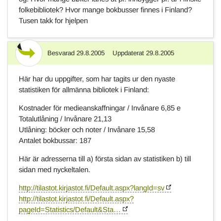
folkebibliotek? Hvor mange bokbusser finnes i Finland?
Tusen takk for hjelpen
Besvarad
29.8.2005
Uppdaterat
29.8.2005
Svar
Här har du uppgifter, som har tagits ur den nyaste
statistiken för allmänna bibliotek i Finland:
Kostnader för medieanskaffningar / Invånare 6,85 e
Totalutlåning / Invånare 21,13
Utlåning: böcker och noter / Invånare 15,58
Antalet bokbussar: 187
Här är adresserna till a) första sidan av statistiken b) till
sidan med nyckeltalen.
http://tilastot.kirjastot.fi/Default.aspx?langId=sv
http://tilastot.kirjastot.fi/Default.aspx?
pageId=Statistics/Default&Sta…