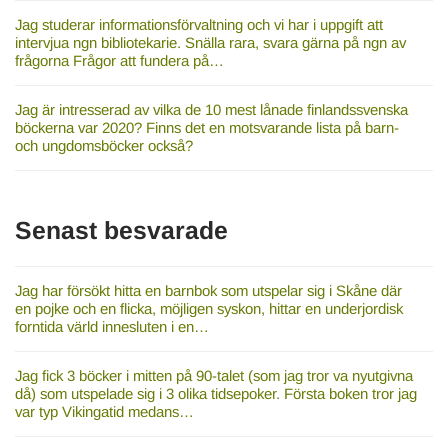
Jag studerar informationsförvaltning och vi har i uppgift att
intervjua ngn bibliotekarie. Snälla rara, svara gärna på ngn av
frågorna Frågor att fundera på…
Jag är intresserad av vilka de 10 mest lånade finlandssvenska
böckerna var 2020? Finns det en motsvarande lista på barn-
och ungdomsböcker också?
Senast besvarade
Jag har försökt hitta en barnbok som utspelar sig i Skåne där
en pojke och en flicka, möjligen syskon, hittar en underjordisk
forntida värld innesluten i en…
Jag fick 3 böcker i mitten på 90-talet (som jag tror va nyutgivna
då) som utspelade sig i 3 olika tidsepoker. Första boken tror jag
var typ Vikingatid medans…