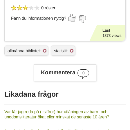
0 röster
Fann du informationen nyttig?
Läst
1373
views
Ä
allmänna bibliotek
statistik
m
n
e
s
Kommentera
0
o
r
d
Likadana frågor
Var får jag reda på (i siffror) hur utlåningen av barn- och
ungdomslitteratur ökat eller minskat de senaste 10 åren?