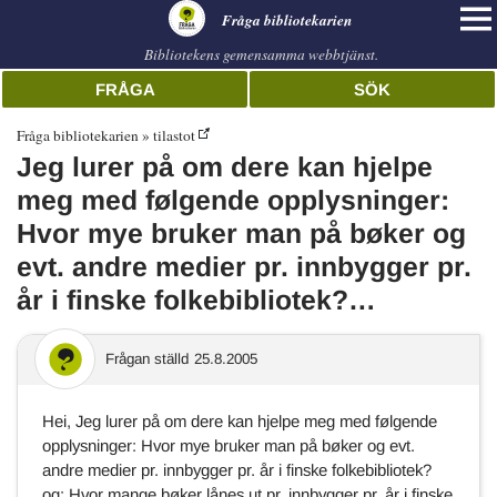
librarian
Fråga bibliotekarien
Bibliotekens gemensamma webbtjänst.
FRÅGA
SÖK
Fråga bibliotekarien
tilastot
Jeg lurer på om dere kan hjelpe
meg med følgende opplysninger:
Hvor mye bruker man på bøker og
evt. andre medier pr. innbygger pr.
år i finske folkebibliotek?…
Frågan ställd
25.8.2005
Hei, Jeg lurer på om dere kan hjelpe meg med følgende
opplysninger: Hvor mye bruker man på bøker og evt.
andre medier pr. innbygger pr. år i finske folkebibliotek?
og: Hvor mange bøker lånes ut pr. innbygger pr. år i finske