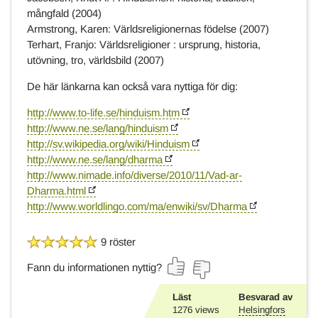
mångfald (2004)
Armstrong, Karen: Världsreligionernas födelse (2007)
Terhart, Franjo: Världsreligioner : ursprung, historia,
utövning, tro, världsbild (2007)
De här länkarna kan också vara nyttiga för dig:
http://www.to-life.se/hinduism.htm
http://www.ne.se/lang/hinduism
http://sv.wikipedia.org/wiki/Hinduism
http://www.ne.se/lang/dharma
http://www.nimade.info/diverse/2010/11/Vad-ar-
Dharma.html
http://www.worldlingo.com/ma/enwiki/sv/Dharma
9 röster
Fann du informationen nyttig?
Läst
Besvarad av
1276
views
Helsingfors