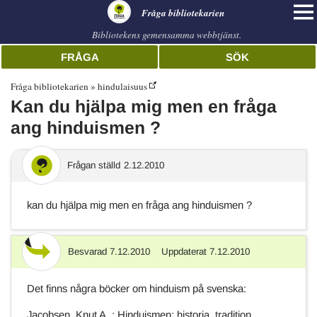
librarian
Fråga bibliotekarien
Bibliotekens gemensamma webbtjänst.
FRÅGA
SÖK
Fråga bibliotekarien
hindulaisuus
Kan du hjälpa mig men en fråga
ang hinduismen ?
Frågan ställd
2.12.2010
kan du hjälpa mig men en fråga ang hinduismen ?
Besvarad
7.12.2010
Uppdaterat
7.12.2010
Svar
Det finns några böcker om hinduism på svenska:
Jacobsen, Knut A. : Hinduismen: historia, tradition,