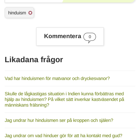
Ä
hinduism
m
n
e
s
Kommentera
0
o
r
d
Likadana frågor
Vad har hinduismen för matvanor och dryckesvanor?
Skulle de lågkastigas situation i Indien kunna förbättras med
hjälp av hinduismen? På vilket sätt inverkar kastväsendet på
människans frälsning?
Jag undrar hur hinduismen ser på kroppen och själen?
Jag undrar om vad hinduer gör för att ha kontakt med gud?