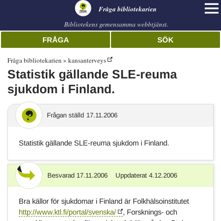
librarian
Fråga bibliotekarien
Bibliotekens gemensamma webbtjänst.
FRÅGA
SÖK
Fråga bibliotekarien
kansanterveys
Statistik gällande SLE-reuma
sjukdom i Finland.
Frågan ställd
17.11.2006
Statistik gällande SLE-reuma sjukdom i Finland.
Besvarad
17.11.2006
Uppdaterat
4.12.2006
Svar
Bra källor för sjukdomar i Finland är Folkhälsoinstitutet
http://www.ktl.fi/portal/svenska/
, Forsknings- och