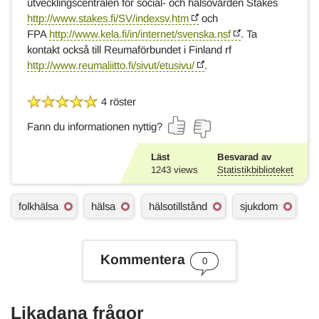
utvecklingscentralen för social- och hälsovården Stakes
http://www.stakes.fi/SV/indexsv.htm
och
FPA
http://www.kela.fi/in/internet/svenska.nsf
. Ta
kontakt också till Reumaförbundet i Finland rf
http://www.reumaliitto.fi/sivut/etusivu/
.
4 röster
Fann du informationen nyttig?
Läst
Besvarad av
1243
views
Statistikbiblioteket
Ä
folkhälsa
hälsa
hälsotillstånd
sjukdom
m
n
e
s
Kommentera
0
o
r
d
Likadana frågor