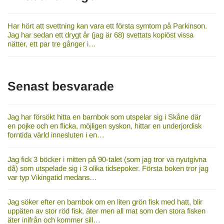
Har hört att svettning kan vara ett första symtom på Parkinson.
Jag har sedan ett drygt år (jag är 68) svettats kopiöst vissa
nätter, ett par tre gånger i…
Senast besvarade
Jag har försökt hitta en barnbok som utspelar sig i Skåne där
en pojke och en flicka, möjligen syskon, hittar en underjordisk
forntida värld innesluten i en…
Jag fick 3 böcker i mitten på 90-talet (som jag tror va nyutgivna
då) som utspelade sig i 3 olika tidsepoker. Första boken tror jag
var typ Vikingatid medans…
Jag söker efter en barnbok om en liten grön fisk med hatt, blir
uppäten av stor röd fisk, äter men all mat som den stora fisken
äter inifrån och kommer sill…