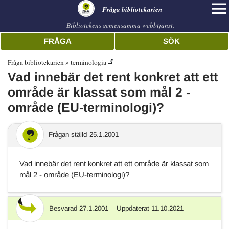
librarian
Fråga bibliotekarien
Bibliotekens gemensamma webbtjänst.
FRÅGA
SÖK
Fråga bibliotekarien
terminologia
Vad innebär det rent konkret att ett
område är klassat som mål 2 -
område (EU-terminologi)?
Frågan ställd
25.1.2001
Vad innebär det rent konkret att ett område är klassat som
mål 2 - område (EU-terminologi)?
Besvarad
27.1.2001
Uppdaterat
11.10.2021
Svar