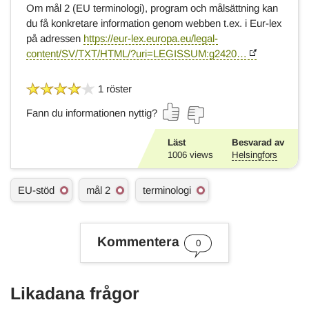
Om mål 2 (EU terminologi), program och målsättning kan
du få konkretare information genom webben t.ex. i Eur-lex
på adressen
https://eur-lex.europa.eu/legal-
content/SV/TXT/HTML/?uri=LEGISSUM:g2420…
1 röster
Fann du informationen nyttig?
Läst
Besvarad av
1006
views
Helsingfors
Ä
EU-stöd
mål 2
terminologi
m
n
e
s
Kommentera
0
o
r
d
Likadana frågor