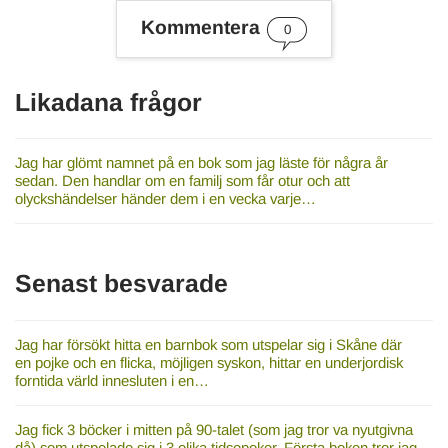
s
Kommentera
0
o
r
d
Likadana frågor
Jag har glömt namnet på en bok som jag läste för några år
sedan. Den handlar om en familj som får otur och att
olyckshändelser händer dem i en vecka varje…
Senast besvarade
Jag har försökt hitta en barnbok som utspelar sig i Skåne där
en pojke och en flicka, möjligen syskon, hittar en underjordisk
forntida värld innesluten i en…
Jag fick 3 böcker i mitten på 90-talet (som jag tror va nyutgivna
då) som utspelade sig i 3 olika tidsepoker. Första boken tror jag