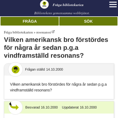
librarian
Fråga bibliotekarien
Bibliotekens gemensamma webbtjänst.
FRÅGA
SÖK
Fråga bibliotekarien
resonanssi
Vilken amerikansk bro förstördes
för några år sedan p.g.a
vindframställd resonans?
Frågan ställd
14.10.2000
Vilken amerikansk bro förstördes för några år sedan p.g.a
vindframställd resonans?
Besvarad
16.10.2000
Uppdaterat
16.10.2000
Svar