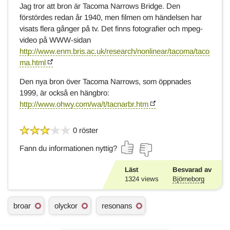
Jag tror att bron är Tacoma Narrows Bridge. Den
förstördes redan år 1940, men filmen om händelsen har
visats flera gånger på tv. Det finns fotografier och mpeg-
video på WWW-sidan
http://www.enm.bris.ac.uk/research/nonlinear/tacoma/taco
ma.html
Den nya bron över Tacoma Narrows, som öppnades
1999, är också en hängbro:
http://www.ohwy.com/wa/t/tacnarbr.htm
0 röster
Fann du informationen nyttig?
Läst
Besvarad av
1324
views
Björneborg
Ä
broar
olyckor
resonans
m
n
e