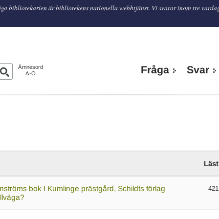
ga bibliotekarien är bibliotekens nationella webbtjänst. Vi svarar inom tre varda
n
Ämnesord
Fråga
Svar
A-Ö
A
Läst
rnströms bok I Kumlinge prästgård, Schildts förlag
421
illväga?