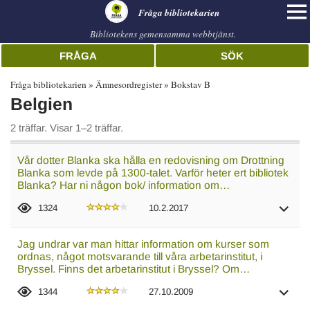
librarian
Fråga bibliotekarien
Bibliotekens gemensamma webbtjänst.
FRÅGA
SÖK
Fråga bibliotekarien
Ämnesordregister
Bokstav B
Belgien
2 träffar. Visar 1–2 träffar.
Vår dotter Blanka ska hålla en redovisning om Drottning
Blanka som levde på 1300-talet. Varför heter ert bibliotek
Blanka? Har ni någon bok/ information om…
1324
10.2.2017
Jag undrar var man hittar information om kurser som
ordnas, något motsvarande till våra arbetarinstitut, i
Bryssel. Finns det arbetarinstitut i Bryssel? Om…
1344
27.10.2009