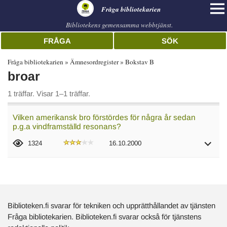
librarian
Fråga bibliotekarien
Bibliotekens gemensamma webbtjänst.
FRÅGA
SÖK
Fråga bibliotekarien
Ämnesordregister
Bokstav B
broar
1 träffar. Visar 1–1 träffar.
Vilken amerikansk bro förstördes för några år sedan
p.g.a vindframställd resonans?
1324
16.10.2000
Biblioteken.fi svarar för tekniken och upprätthållandet av tjänsten
Fråga bibliotekarien. Biblioteken.fi svarar också för tjänstens