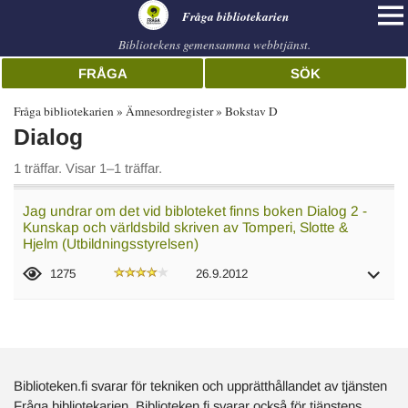
librarian
Fråga bibliotekarien
Bibliotekens gemensamma webbtjänst.
FRÅGA
SÖK
Fråga bibliotekarien
Ämnesordregister
Bokstav D
Dialog
1 träffar. Visar 1–1 träffar.
Jag undrar om det vid bibloteket finns boken Dialog 2 -
Kunskap och världsbild skriven av Tomperi, Slotte &
Hjelm (Utbildningsstyrelsen)
1275
26.9.2012
Biblioteken.fi svarar för tekniken och upprätthållandet av tjänsten
Fråga bibliotekarien. Biblioteken.fi svarar också för tjänstens