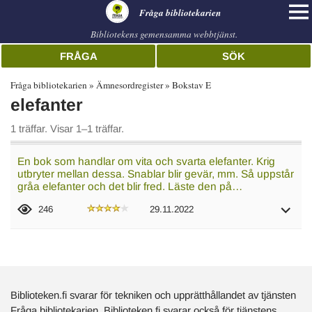
librarian
Fråga bibliotekarien
Bibliotekens gemensamma webbtjänst.
FRÅGA
SÖK
Fråga bibliotekarien
Ämnesordregister
Bokstav E
elefanter
1 träffar. Visar 1–1 träffar.
En bok som handlar om vita och svarta elefanter. Krig
utbryter mellan dessa. Snablar blir gevär, mm. Så uppstår
gråa elefanter och det blir fred. Läste den på…
246
29.11.2022
Biblioteken.fi svarar för tekniken och upprätthållandet av tjänsten
Fråga bibliotekarien. Biblioteken.fi svarar också för tjänstens