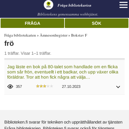
librarian
Fråga bibliotekarien
Bibliotekens gemensamma webbtjänst.
FRÅGA
SÖK
Fråga bibliotekarien
Ämnesordregister
Bokstav F
frö
1 träffar. Visar 1–1 träffar.
Jag läste en bok på 80-talet som handlade om en flicka
som sår frön, eventuellt i ett badkar, och upp växer olika
föräldrar. Tror att hon fick några att välja…
357
27.10.2023
Biblioteken.fi svarar för tekniken och upprätthållandet av tjänsten
Fråga bibliotekarien. Biblioteken.fi svarar också för tjänstens