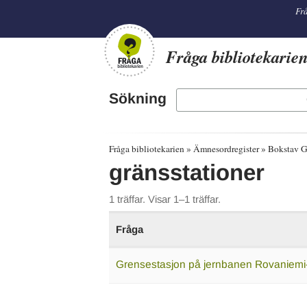
librarian
Frå
Fråga bibliotekarie
Sökning
Fråga bibliotekarien
Ämnesordregister
Bokstav 
gränsstationer
1 träffar. Visar 1–1 träffar.
Fråga
Grensestasjon på jernbanen Rovaniem