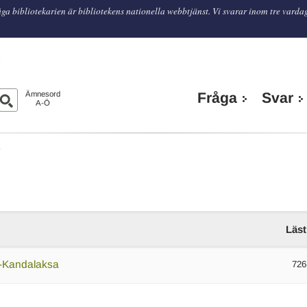
ga bibliotekarien är bibliotekens nationella webbtjänst. Vi svarar inom tre varda
n
Ämnesord
Fråga
Svar
A-Ö
G
Läst
i-Kandalaksa
726