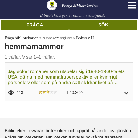
librarian
Fråga bibliotekarien
Bibliotekens gemensamma webbtjänst.
FRÅGA
SÖK
Fråga bibliotekarien
Ämnesordregister
Bokstav H
hemmamammor
1 träffar. Visar 1–1 träffar.
Jag söker romaner som utspelar sig i 1940-1960-talets
USA, gärna med hemmafruperspektiv eller kvinnligt
perspektiv eller som på andra sätt skildrar livet på…
113
1.10.2024
Biblioteken.fi svarar för tekniken och upprätthållandet av tjänsten
Fråga bibliotekarien. Biblioteken.fi svarar också för tjänstens