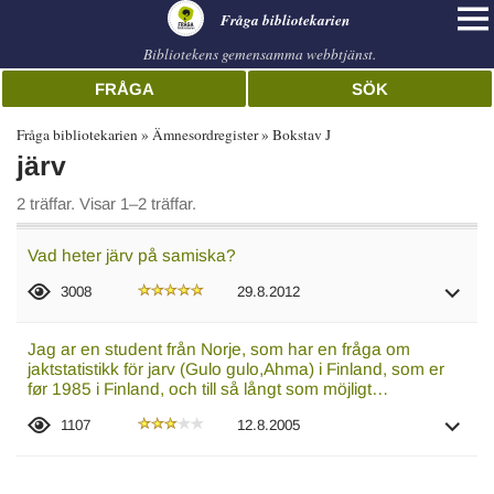
librarian
Fråga bibliotekarien
Bibliotekens gemensamma webbtjänst.
FRÅGA
SÖK
Fråga bibliotekarien
Ämnesordregister
Bokstav J
järv
2 träffar. Visar 1–2 träffar.
Vad heter järv på samiska?
3008
29.8.2012
Jag ar en student från Norje, som har en fråga om
jaktstatistikk för jarv (Gulo gulo,Ahma) i Finland, som er
før 1985 i Finland, och till så långt som möjligt…
1107
12.8.2005