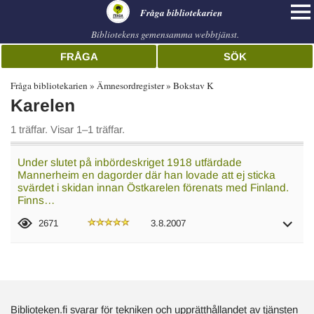
librarian
Fråga bibliotekarien
Bibliotekens gemensamma webbtjänst.
FRÅGA
SÖK
Fråga bibliotekarien
Ämnesordregister
Bokstav K
Karelen
1 träffar. Visar 1–1 träffar.
Under slutet på inbördeskriget 1918 utfärdade
Mannerheim en dagorder där han lovade att ej sticka
svärdet i skidan innan Östkarelen förenats med Finland.
Finns…
2671
3.8.2007
Biblioteken.fi svarar för tekniken och upprätthållandet av tjänsten