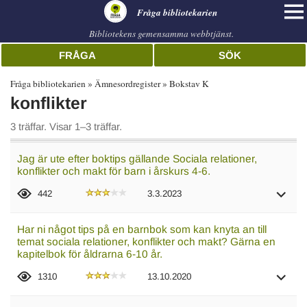
librarian
Fråga bibliotekarien
Bibliotekens gemensamma webbtjänst.
FRÅGA
SÖK
Fråga bibliotekarien
Ämnesordregister
Bokstav K
konflikter
3 träffar. Visar 1–3 träffar.
Jag är ute efter boktips gällande Sociala relationer,
konflikter och makt för barn i årskurs 4-6.
442
3.3.2023
Har ni något tips på en barnbok som kan knyta an till
temat sociala relationer, konflikter och makt? Gärna en
kapitelbok för åldrarna 6-10 år.
1310
13.10.2020