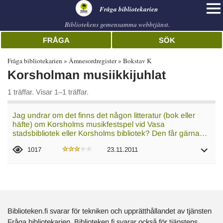
librarian
Fråga bibliotekarien
Bibliotekens gemensamma webbtjänst.
FRÅGA
SÖK
Fråga bibliotekarien
Ämnesordregister
Bokstav K
Korsholman musiikkijuhlat
1 träffar. Visar 1–1 träffar.
Jag undrar om det finns det någon litteratur (bok eller
häfte) om Korsholms musikfestspel vid Vasa
stadsbibliotek eller Korsholms bibliotek? Den får gärna…
1017
23.11.2011
Biblioteken.fi svarar för tekniken och upprätthållandet av tjänsten
Fråga bibliotekarien. Biblioteken.fi svarar också för tjänstens