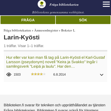
librarian
Fråga bibliotekarien
Bibliotekens gemensamma webbtjänst.
FRÅGA
SÖK
Fråga bibliotekarien
Ämnesordregister
Bokstav L
Larin-Kyösti
1 träffar. Visar 1–1 träffar.
Hur eller var kan man få tag på Larin-Kyösti el Karl-Gustaf
Larsson (pseydonym) novell "Keira ja Svakko" Ingår i
samlingsverk "Leipä ja laulu". Har den…
1503
6.8.2014
Biblioteken.fi svarar för tekniken och upprätthållandet av tjänsten
Fråga bibliotekarien. Biblioteken.fi svarar också för tjänstens