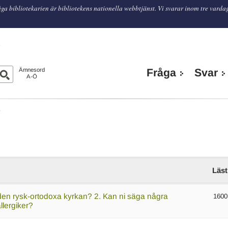
ga bibliotekarien är bibliotekens nationella webbtjänst. Vi svarar inom tre varda
n
Ämnesord
Fråga
Svar
A-Ö
O
Läst
den rysk-ortodoxa kyrkan? 2. Kan ni säga några
1600
llergiker?