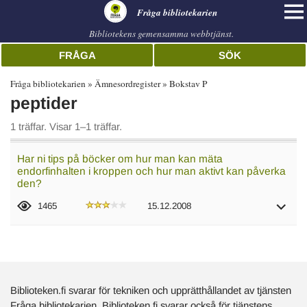
librarian
Fråga bibliotekarien
Bibliotekens gemensamma webbtjänst.
FRÅGA
SÖK
Fråga bibliotekarien
Ämnesordregister
Bokstav P
peptider
1 träffar. Visar 1–1 träffar.
Har ni tips på böcker om hur man kan mäta
endorfinhalten i kroppen och hur man aktivt kan påverka
den?
1465
15.12.2008
Biblioteken.fi svarar för tekniken och upprätthållandet av tjänsten
Fråga bibliotekarien. Biblioteken.fi svarar också för tjänstens