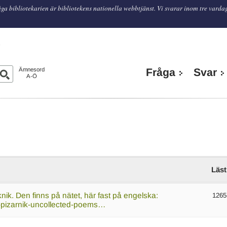
ga bibliotekarien är bibliotekens nationella webbtjänst. Vi svarar inom tre varda
n
Ämnesord
Fråga
Svar
A-Ö
Läst
knik. Den finns på nätet, här fast på engelska:
1265
a-pizarnik-uncollected-poems…