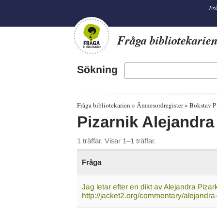
librarian
Frå
Fråga bibliotekarie
Sökning
Fråga bibliotekarien
Ämnesordregister
Bokstav P
Pizarnik Alejandra
1 träffar. Visar 1–1 träffar.
Fråga
Jag letar efter en dikt av Alejandra Pizar
http://jacket2.org/commentary/alejandr