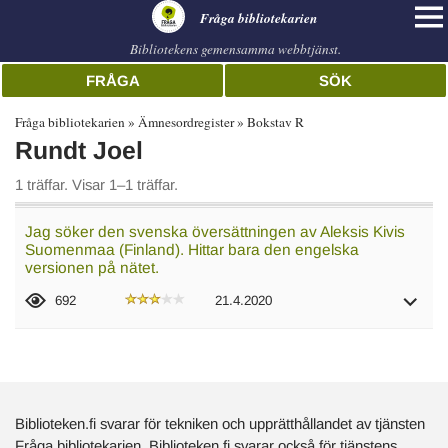
librarian
Fråga bibliotekarien
Bibliotekens gemensamma webbtjänst.
FRÅGA
SÖK
Fråga bibliotekarien
Ämnesordregister
Bokstav R
Rundt Joel
1 träffar. Visar 1–1 träffar.
Jag söker den svenska översättningen av Aleksis Kivis
Suomenmaa (Finland). Hittar bara den engelska
versionen på nätet.
692
21.4.2020
Biblioteken.fi svarar för tekniken och upprätthållandet av tjänsten
Fråga bibliotekarien. Biblioteken.fi svarar också för tjänstens