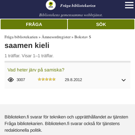
librarian
Fråga bibliotekarien
Bibliotekens gemensamma webbtjänst.
FRÅGA
SÖK
Fråga bibliotekarien
Ämnesordregister
Bokstav S
saamen kieli
1 träffar. Visar 1–1 träffar.
Vad heter järv på samiska?
3007
29.8.2012
Biblioteken.fi svarar för tekniken och upprätthållandet av tjänsten
Fråga bibliotekarien. Biblioteken.fi svarar också för tjänstens
redaktionella politik.