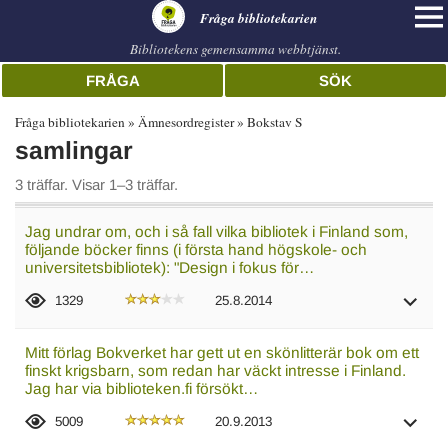
librarian
Fråga bibliotekarien
Bibliotekens gemensamma webbtjänst.
FRÅGA
SÖK
Fråga bibliotekarien
Ämnesordregister
Bokstav S
samlingar
3 träffar. Visar 1–3 träffar.
Jag undrar om, och i så fall vilka bibliotek i Finland som,
följande böcker finns (i första hand högskole- och
universitetsbibliotek): "Design i fokus för…
1329
25.8.2014
Mitt förlag Bokverket har gett ut en skönlitterär bok om ett
finskt krigsbarn, som redan har väckt intresse i Finland.
Jag har via biblioteken.fi försökt…
5009
20.9.2013