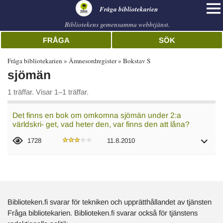
librarian
Fråga bibliotekarien
Bibliotekens gemensamma webbtjänst.
FRÅGA
SÖK
Fråga bibliotekarien
Ämnesordregister
Bokstav S
sjömän
1 träffar. Visar 1–1 träffar.
Det finns en bok om omkomna sjömän under 2:a
världskri- get, vad heter den, var finns den att låna?
1728
11.8.2010
Biblioteken.fi svarar för tekniken och upprätthållandet av tjänsten
Fråga bibliotekarien. Biblioteken.fi svarar också för tjänstens