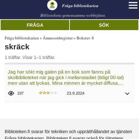
librarian
Fråga bibliotekarien
Bibliotekens gemensamma webbtjänst.
FRÅGA
SÖK
Fråga bibliotekarien
Ämnesordregister
Bokstav S
skräck
1 träffar. Visar 1–1 träffar.
Jag har sökt mig galen på en bok som fanns på
skolbiblioteket när jag gick i mellanstadiet (tidigt 00-tal)
men utan att lyckas. Mina minnen är mycket diffusa,…
197
23.9.2024
Biblioteken.fi svarar för tekniken och upprätthållandet av tjänsten
Fråga bibliotekarien. Biblioteken.fi svarar också för tjänstens