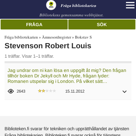
librarian
Fråga bibliotekarien
Bibliotekens gemensamma webbtjänst.
FRÅGA
SÖK
Fråga bibliotekarien
Ämnesordregister
Bokstav S
Stevenson Robert Louis
1 träffar. Visar 1–1 träffar.
Jag undrar om ni kan lösa en uppgift åt mig? Den frågan
tillhör boken Dr Jekyll och Mr Hyde, frågan lyder:
Romanen utspelar sig i London. På vilket sätt…
2643
15.11.2012
Biblioteken.fi svarar för tekniken och upprätthållandet av tjänsten
Fråga bibliotekarien. Biblioteken.fi svarar också för tjänstens