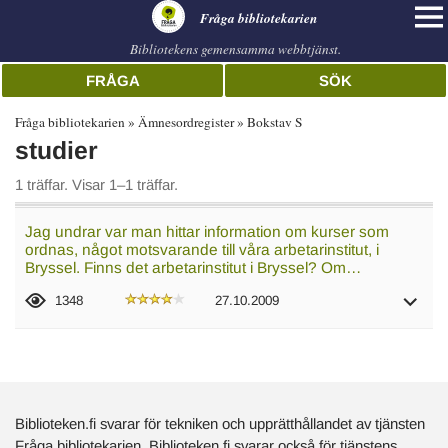
librarian
Fråga bibliotekarien
Bibliotekens gemensamma webbtjänst.
FRÅGA
SÖK
Fråga bibliotekarien
Ämnesordregister
Bokstav S
studier
1 träffar. Visar 1–1 träffar.
Jag undrar var man hittar information om kurser som
ordnas, något motsvarande till våra arbetarinstitut, i
Bryssel. Finns det arbetarinstitut i Bryssel? Om…
1348
27.10.2009
Biblioteken.fi svarar för tekniken och upprätthållandet av tjänsten
Fråga bibliotekarien. Biblioteken.fi svarar också för tjänstens