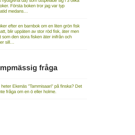
a nyutgivna då) som utspelade sig i 3 olika
oker. Första boken tror jag var typ
gatid medans…
ker efter en barnbok om en liten grön fisk
tt, blir uppäten av stor röd fisk, äter men
t som den stora fisken äter inifrån och
r sill…
umpmässig fråga
r heter Ekenäs "Tammisaari" på finska? Det
inte fråga om en ö eller holme.