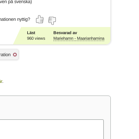
även på svenska)
ationen nyttig?
Läst
Besvarad av
960
views
Mariehamn - Maarianhamina
ration
är
.