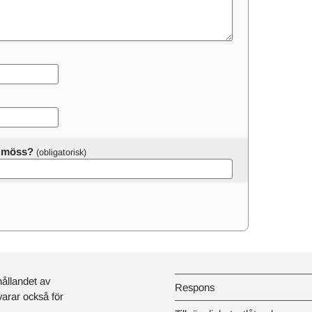
er möss?
hållandet av
Respons
svarar också för