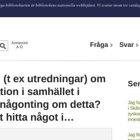
ga bibliotekarien är bibliotekens nationella webbtjänst. Vi svarar inom tre varda
n
Ämnesord
Fråga
Svar
A-Ö
 (t ex utredningar) om
Se
ion i samhället i
t någonting om detta?
Jag ha
i Skån
syskon
t hitta något i…
innes
Jag fi