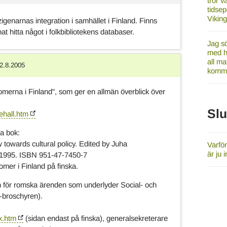
tror v
tidsep
Vikin
igenarnas integration i samhället i Finland. Finns
t hitta något i folkbibliotekens databaser.
Jag sö
med ha
all ma
2.8.2005
komme
omerna i Finland", som ger en allmän överblick över
Sl
ehall.htm
na bok:
w towards cultural policy. Edited by Juha
Varfö
är ju 
., 1995. ISBN 951-47-7450-7
omer i Finland på finska.
en för romska ärenden som underlyder Social- och
-broschyren).
x.htm
(sidan endast på finska), generalsekreterare