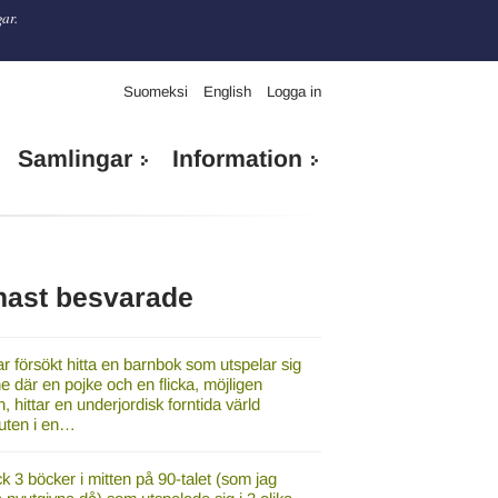
gar.
Suomeksi
English
Logga in
Samlingar
Information
nast besvarade
r försökt hitta en barnbok som utspelar sig
e där en pojke och en flicka, möjligen
, hittar en underjordisk forntida värld
luten i en…
ck 3 böcker i mitten på 90-talet (som jag