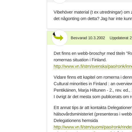
Vibehöver material (t ex utredningar) om z
det någonting om detta? Jag har inte kunna
Besvarad
10.3.2002
Uppdaterat
2
Svar
Det finns en webb-broschyr med titeln "R
romernas situation i Finland.
http://www.vn.fi/stm/svenska/pao/ronk/inn
Vidare finns ett kapitel om romerna i den
Cultural minorities in Finland : an overvie
Pentikäinen, Marja Hiltunen - 2., rev. ed
I övrigt är det mesta som publicerats om r
Ett annat tips är att kontakta Delegation
hälsovårdsministeriet (presenteras i webb
Delegationens hemsida
http://www.vn.fi/stm/suomi/pao/ronk/rinde