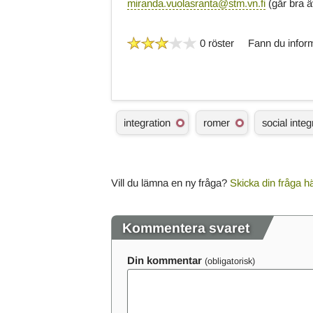
miranda.vuolasranta@stm.vn.fi
(går bra 
0 röster
Fann du inform
Ä
integration
romer
social integ
m
n
e
s
o
Vill du lämna en ny fråga?
Skicka din fråga h
r
d
Kommentera svaret
Din kommentar