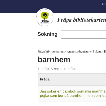
librarian
Frå
Fråga bibliotekarie
Sökning
Fråga bibliotekarien
Ämnesordregister
Bokstav B
barnhem
1 träffar. Visar 1–1 träffar.
Fråga
Jag söker en barnbok som min mamma kö
pojke som bor på barnhem men som leta