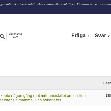
ga bibliotekarien är bibliotekens nationella webbtjänst. Vi svarar inom tre varda
n
Ämnesord
Fråga
Svar
A-Ö
Läst
pte någon gång runt millennieskiftet om en liten
188
r efter sin mamma. Han söker efter…