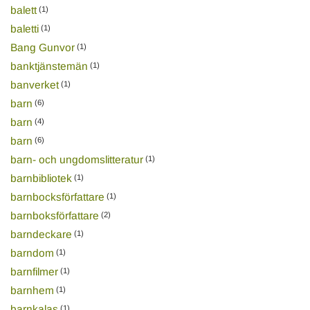
balett
(1)
baletti
(1)
Bang Gunvor
(1)
banktjänstemän
(1)
banverket
(1)
barn
(6)
barn
(4)
barn
(6)
barn- och ungdomslitteratur
(1)
barnbibliotek
(1)
barnbocksförfattare
(1)
barnboksförfattare
(2)
barndeckare
(1)
barndom
(1)
barnfilmer
(1)
barnhem
(1)
barnkalas
(1)