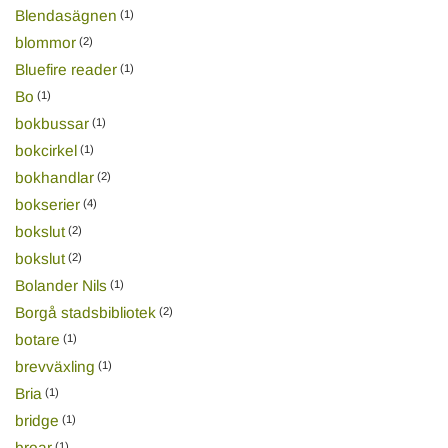
Blendasägnen
(1)
blommor
(2)
Bluefire reader
(1)
Bo
(1)
bokbussar
(1)
bokcirkel
(1)
bokhandlar
(2)
bokserier
(4)
bokslut
(2)
bokslut
(2)
Bolander Nils
(1)
Borgå stadsbibliotek
(2)
botare
(1)
brevväxling
(1)
Bria
(1)
bridge
(1)
broar
(1)