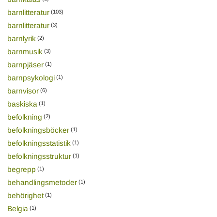
barnlitteratur
(103)
barnlitteratur
(3)
barnlyrik
(2)
barnmusik
(3)
barnpjäser
(1)
barnpsykologi
(1)
barnvisor
(6)
baskiska
(1)
befolkning
(2)
befolkningsböcker
(1)
befolkningsstatistik
(1)
befolkningsstruktur
(1)
begrepp
(1)
behandlingsmetoder
(1)
behörighet
(1)
Belgia
(1)