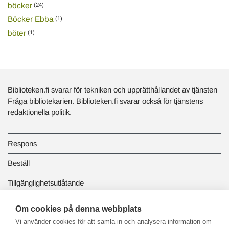
böcker
(24)
Böcker Ebba
(1)
böter
(1)
Biblioteken.fi svarar för tekniken och upprätthållandet av tjänsten
Fråga bibliotekarien. Biblioteken.fi svarar också för tjänstens
redaktionella politik.
Respons
Beställ
Tillgänglighetsutlåtande
Dataskydd och registerbeskrivningar
Om cookies på denna webbplats
Vi använder cookies för att samla in och analysera information om
Länkbiblioteket