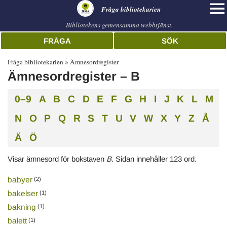
librarian
Fråga bibliotekarien
Bibliotekens gemensamma webbtjänst.
FRÅGA
SÖK
Fråga bibliotekarien
Ämnesordregister
Ämnesordregister – B
0–9
A
B
C
D
E
F
G
H
I
J
K
L
M
Alphabetical
N
O
P
Q
R
S
T
U
V
W
X
Y
Z
Å
index
Ä
Ö
Visar ämnesord för bokstaven
B
. Sidan innehåller 123 ord.
babyer
(2)
bakelser
(1)
bakning
(1)
balett
(1)