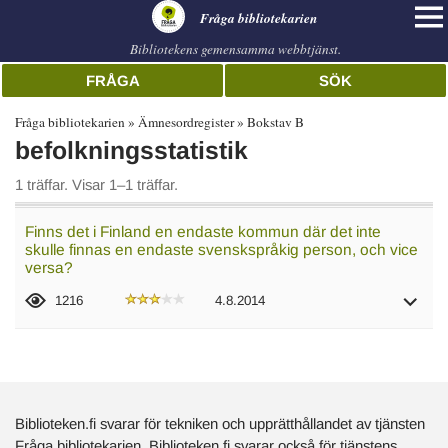
librarian
Fråga bibliotekarien
Bibliotekens gemensamma webbtjänst.
FRÅGA
SÖK
Fråga bibliotekarien
Ämnesordregister
Bokstav B
befolkningsstatistik
1 träffar. Visar 1–1 träffar.
Finns det i Finland en endaste kommun där det inte
skulle finnas en endaste svenskspråkig person, och vice
versa?
1216
4.8.2014
Biblioteken.fi svarar för tekniken och upprätthållandet av tjänsten
Fråga bibliotekarien. Biblioteken.fi svarar också för tjänstens