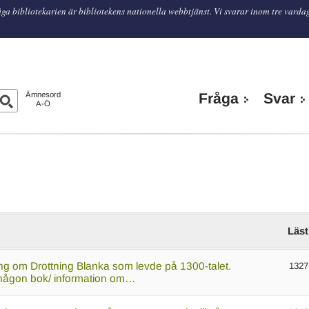
ga bibliotekarien är bibliotekens nationella webbtjänst. Vi svarar inom tre varda
n
Ämnesord
Fråga
Svar
A-Ö
Läst
ing om Drottning Blanka som levde på 1300-talet.
1327
ni någon bok/ information om…