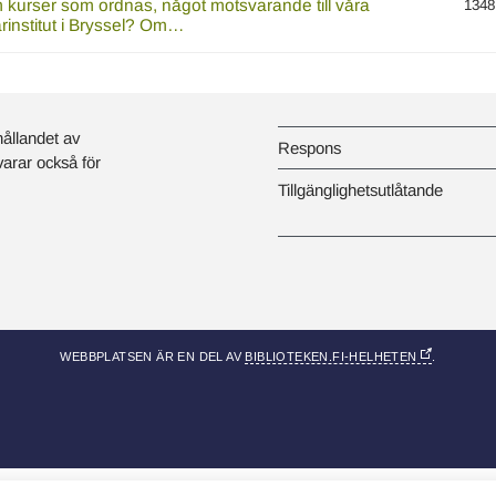
m kurser som ordnas, något motsvarande till våra
1348
tarinstitut i Bryssel? Om…
hållandet av
Respons
svarar också för
Tillgänglighetsutlåtande