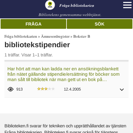
librarian
Fråga bibliotekarien
Bibliotekens gemensamma webbtjänst.
FRÅGA
SÖK
Fråga bibliotekarien
Ämnesordregister
Bokstav B
bibliotekstipendier
1 träffar. Visar 1–1 träffar.
Har hört att man kan ladda ner en ansökningsblankett
från nätet gällande stipendie/ersättning för böcker som
man sålt till bibliotek när man gett ut en bok på…
913
12.4.2005
Biblioteken.fi svarar för tekniken och upprätthållandet av tjänsten
Fråga bibliotekarien. Biblioteken.fi svarar också för tjänstens