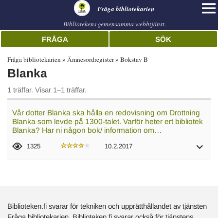
librarian
Fråga bibliotekarien
Bibliotekens gemensamma webbtjänst.
FRÅGA
SÖK
Fråga bibliotekarien
Ämnesordregister
Bokstav B
Blanka
1 träffar. Visar 1–1 träffar.
Vår dotter Blanka ska hålla en redovisning om Drottning
Blanka som levde på 1300-talet. Varför heter ert bibliotek
Blanka? Har ni någon bok/ information om…
1325
10.2.2017
Biblioteken.fi svarar för tekniken och upprätthållandet av tjänsten
Fråga bibliotekarien. Biblioteken.fi svarar också för tjänstens