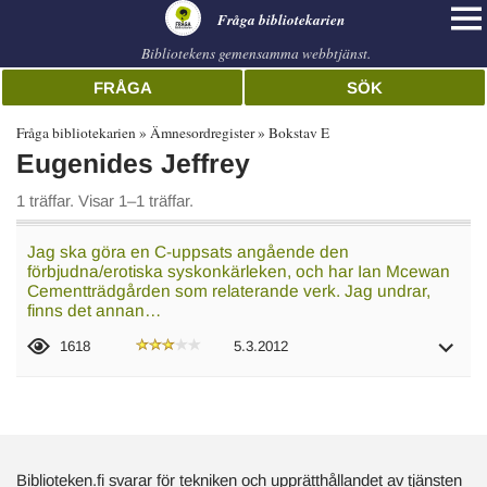
librarian
Fråga bibliotekarien
Bibliotekens gemensamma webbtjänst.
FRÅGA
SÖK
Fråga bibliotekarien
Ämnesordregister
Bokstav E
Eugenides Jeffrey
1 träffar. Visar 1–1 träffar.
Jag ska göra en C-uppsats angående den
förbjudna/erotiska syskonkärleken, och har Ian Mcewan
Cementträdgården som relaterande verk. Jag undrar,
finns det annan…
1618
5.3.2012
Biblioteken.fi svarar för tekniken och upprätthållandet av tjänsten