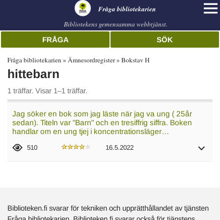
librarian
Fråga bibliotekarien
Bibliotekens gemensamma webbtjänst.
FRÅGA
SÖK
Fråga bibliotekarien
Ämnesordregister
Bokstav H
hittebarn
1 träffar. Visar 1–1 träffar.
Jag söker en bok som jag läste när jag va ung ( 25år
sedan). Titeln var "Barn" och en tresiffrig siffra. Boken
handlar om en ung tjej i koncentrationsläger…
510
16.5.2022
Biblioteken.fi svarar för tekniken och upprätthållandet av tjänsten
Fråga bibliotekarien. Biblioteken.fi svarar också för tjänstens