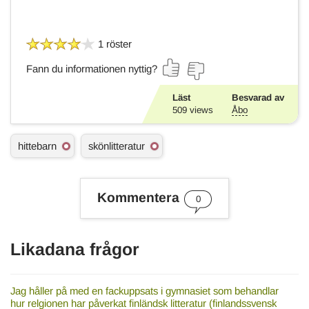
1 röster
Fann du informationen nyttig?
Läst
Besvarad av
509
views
Åbo
Ä
hittebarn
skönlitteratur
m
n
e
s
Kommentera
0
o
r
d
Likadana frågor
Jag håller på med en fackuppsats i gymnasiet som behandlar
hur relgionen har påverkat finländsk litteratur (finlandssvensk