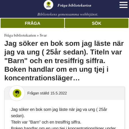
librarian
Fråga bibliotekarien
Bibliotekens gemensamma webbtjänst.
FRÅGA
SÖK
Fråga bibliotekarien
Svar
Jag söker en bok som jag läste när
jag va ung ( 25år sedan). Titeln var
"Barn" och en tresiffrig siffra.
Boken handlar om en ung tjej i
koncentrationsläger…
Frågan ställd
15.5.2022
Jag söker en bok som jag läste när jag va ung ( 25år
sedan).
Titeln var "Barn" och en tresiffrig siffra.
Boken handlar om en ung tjej i koncentrationsläger under