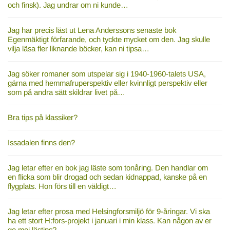
och finsk). Jag undrar om ni kunde…
Jag har precis läst ut Lena Anderssons senaste bok
Egenmäktigt förfarande, och tyckte mycket om den. Jag skulle
vilja läsa fler liknande böcker, kan ni tipsa…
Jag söker romaner som utspelar sig i 1940-1960-talets USA,
gärna med hemmafruperspektiv eller kvinnligt perspektiv eller
som på andra sätt skildrar livet på…
Bra tips på klassiker?
Issadalen finns den?
Jag letar efter en bok jag läste som tonåring. Den handlar om
en flicka som blir drogad och sedan kidnappad, kanske på en
flygplats. Hon förs till en väldigt…
Jag letar efter prosa med Helsingforsmiljö för 9-åringar. Vi ska
ha ett stort H:fors-projekt i januari i min klass. Kan någon av er
ge mej lästips?