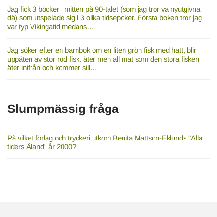
Jag fick 3 böcker i mitten på 90-talet (som jag tror va nyutgivna
då) som utspelade sig i 3 olika tidsepoker. Första boken tror jag
var typ Vikingatid medans…
Jag söker efter en barnbok om en liten grön fisk med hatt, blir
uppäten av stor röd fisk, äter men all mat som den stora fisken
äter inifrån och kommer sill…
Slumpmässig fråga
På vilket förlag och tryckeri utkom Benita Mattson-Eklunds "Alla
tiders Åland" år 2000?