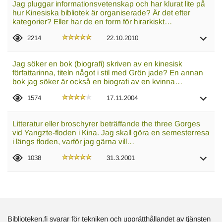
Jag pluggar informationsvetenskap och har klurat lite på
hur Kinesiska bibliotek är organiserade? Är det efter
kategorier? Eller har de en form för hirarkiskt…
2214
22.10.2010
Jag söker en bok (biografi) skriven av en kinesisk
författarinna, titeln något i stil med Grön jade? En annan
bok jag söker är också en biografi av en kvinna…
1574
17.11.2004
Litteratur eller broschyrer beträffande the three Gorges
vid Yangzte-floden i Kina. Jag skall göra en semesterresa
i längs floden, varför jag gärna vill…
1038
31.3.2001
Biblioteken.fi svarar för tekniken och upprätthållandet av tjänsten