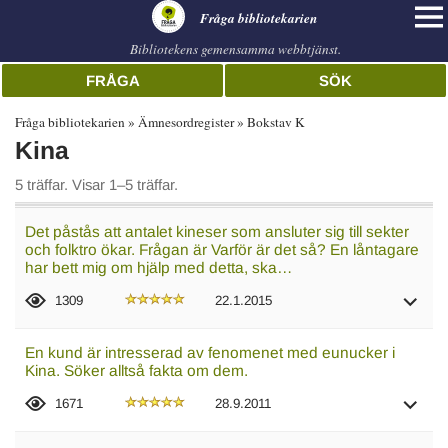
librarian
Fråga bibliotekarien
Bibliotekens gemensamma webbtjänst.
FRÅGA
SÖK
Fråga bibliotekarien
Ämnesordregister
Bokstav K
Kina
5 träffar. Visar 1–5 träffar.
Det påstås att antalet kineser som ansluter sig till sekter
och folktro ökar. Frågan är Varför är det så? En låntagare
har bett mig om hjälp med detta, ska…
1309
22.1.2015
En kund är intresserad av fenomenet med eunucker i
Kina. Söker alltså fakta om dem.
1671
28.9.2011