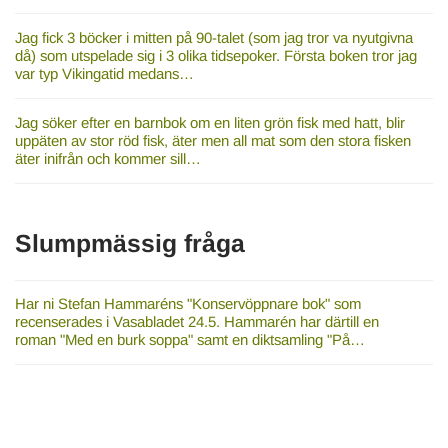
Jag fick 3 böcker i mitten på 90-talet (som jag tror va nyutgivna
då) som utspelade sig i 3 olika tidsepoker. Första boken tror jag
var typ Vikingatid medans…
Jag söker efter en barnbok om en liten grön fisk med hatt, blir
uppäten av stor röd fisk, äter men all mat som den stora fisken
äter inifrån och kommer sill…
Slumpmässig fråga
Har ni Stefan Hammaréns "Konservöppnare bok" som
recenserades i Vasabladet 24.5. Hammarén har därtill en
roman "Med en burk soppa" samt en diktsamling "På…