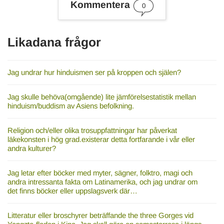
Kommentera
d
0
Likadana frågor
Jag undrar hur hinduismen ser på kroppen och själen?
Jag skulle behöva(omgående) lite jämförelsestatistik mellan
hinduism/buddism av Asiens befolkning.
Religion och/eller olika trosuppfattningar har påverkat
läkekonsten i hög grad.existerar detta fortfarande i vår eller
andra kulturer?
Jag letar efter böcker med myter, sägner, folktro, magi och
andra intressanta fakta om Latinamerika, och jag undrar om
det finns böcker eller uppslagsverk där…
Litteratur eller broschyrer beträffande the three Gorges vid