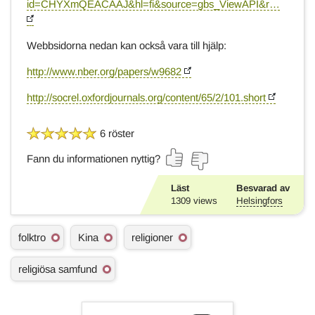
id=CHYXmQEACAAJ&hl=fi&source=gbs_ViewAPI&r…
Webbsidorna nedan kan också vara till hjälp:
http://www.nber.org/papers/w9682
http://socrel.oxfordjournals.org/content/65/2/101.short
6 röster
Fann du informationen nyttig?
Läst
Besvarad av
1309
views
Helsingfors
Ä
folktro
Kina
religioner
m
n
religiösa samfund
e
s
o
r