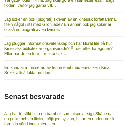
Yangzte-floden i Kina. Jag skall göra en semesterresa i längs
floden, varför jag gärna vill…
Jag söker en bok (biografi) skriven av en kinesisk författarinna,
titeln något i stil med Grön jade? En annan bok jag söker är
också en biografi av en kvinna…
Jag pluggar informationsvetenskap och har klurat lite på hur
Kinesiska bibliotek är organiserade? Är det efter kategorier?
Eller har de en form för hirarkiskt…
En kund är intresserad av fenomenet med eunucker i Kina.
Söker alltså fakta om dem.
Senast besvarade
Jag har försökt hitta en barnbok som utspelar sig i Skåne där
en pojke och en flicka, möjligen syskon, hittar en underjordisk
forntida värld innesluten i en…