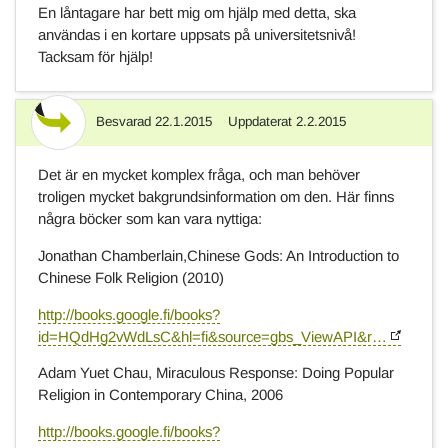
En låntagare har bett mig om hjälp med detta, ska
användas i en kortare uppsats på universitetsnivå!
Tacksam för hjälp!
Besvarad
22.1.2015
Uppdaterat
2.2.2015
Svar
Det är en mycket komplex fråga, och man behöver
troligen mycket bakgrundsinformation om den. Här finns
några böcker som kan vara nyttiga:
Jonathan Chamberlain,Chinese Gods: An Introduction to
Chinese Folk Religion (2010)
http://books.google.fi/books?
id=HQdHg2vWdLsC&hl=fi&source=gbs_ViewAPI&r…
Adam Yuet Chau, Miraculous Response: Doing Popular
Religion in Contemporary China, 2006
http://books.google.fi/books?