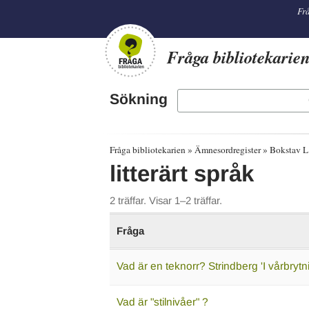
librarian
Frå
Fråga bibliotekarie
Sökning
Fråga bibliotekarien
Ämnesordregister
Bokstav L
litterärt språk
2 träffar. Visar 1–2 träffar.
Fråga
Vad är en teknorr? Strindberg 'I vårbrytn
Vad är "stilnivåer" ?