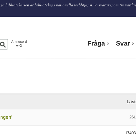
ga bibliotekarien är bibliotekens nationella webbtjänst. Vi svarar inom tre varda
n
Ämnesord
Fråga
Svar
A-Ö
Läst
ingen'
261
17403