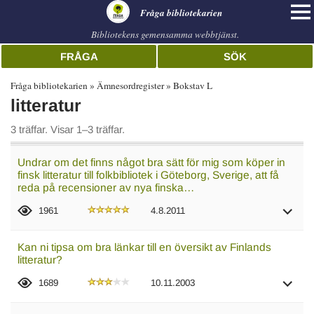
librarian
Fråga bibliotekarien
Bibliotekens gemensamma webbtjänst.
FRÅGA
SÖK
Fråga bibliotekarien
Ämnesordregister
Bokstav L
litteratur
3 träffar. Visar 1–3 träffar.
Undrar om det finns något bra sätt för mig som köper in
finsk litteratur till folkbibliotek i Göteborg, Sverige, att få
reda på recensioner av nya finska…
1961
4.8.2011
Kan ni tipsa om bra länkar till en översikt av Finlands
litteratur?
1689
10.11.2003