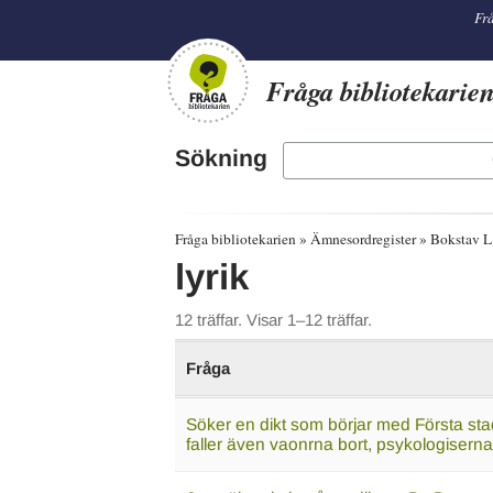
librarian
Frå
Fråga bibliotekarie
Sökning
Fråga bibliotekarien
Ämnesordregister
Bokstav L
lyrik
12 träffar. Visar 1–12 träffar.
Fråga
Söker en dikt som börjar med Första stadi
faller även vaonrna bort, psykologisernade