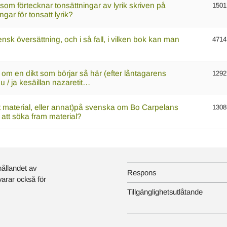
) som förtecknar tonsättningar av lyrik skriven på
1501
gar för tonsatt lyrik?
ensk översättning, och i så fall, i vilken bok kan man
4714
an om en dikt som börjar så här (efter låntagarens
1292
 / ja kesäillan nazaretit…
t material, eller annat)på svenska om Bo Carpelans
1308
r att söka fram material?
hållandet av
Respons
svarar också för
Tillgänglighetsutlåtande