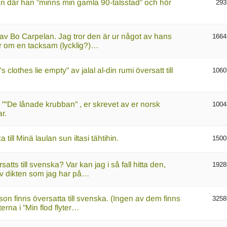
an där han ”minns min gamla 90-talsstad” och hör
293
n av Bo Carpelan. Jag tror den är ur något av hans
1664
r om en tacksam (lycklig?)…
 clothes lie empty" av jalal al-din rumi översatt till
1060
 ". ""De lånade krubban" , er skrevet av er norsk
1004
r.
ill Minä laulan sun iltasi tähtihin.
1500
satts till svenska? Var kan jag i så fall hitta den,
1928
av dikten som jag har på…
son finns översatta till svenska. (Ingen av dem finns
3258
erna i "Min flod flyter…