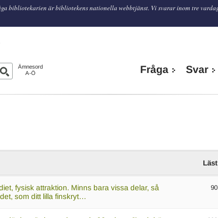
ga bibliotekarien är bibliotekens nationella webbtjänst. Vi svarar inom tre varda
n
Ämnesord
Fråga
Svar
A-Ö
Läst
et, fysisk attraktion. Minns bara vissa delar, så
90
t, som ditt lilla finskryt…