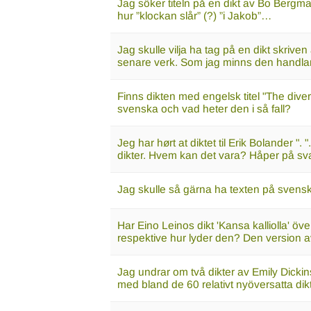
Jag söker titeln på en dikt av Bo Bergm
hur ”klockan slår” (?) ”i Jakob”…
Jag skulle vilja ha tag på en dikt skrive
senare verk. Som jag minns den handla
Finns dikten med engelsk titel "The diver's
svenska och vad heter den i så fall?
Jeg har hørt at diktet til Erik Bolander ".
dikter. Hvem kan det vara? Håper på sva
Jag skulle så gärna ha texten på svenska t
Har Eino Leinos dikt 'Kansa kalliolla' över
respektive hur lyder den? Den version 
Jag undrar om två dikter av Emily Dickin
med bland de 60 relativt nyöversatta dikt