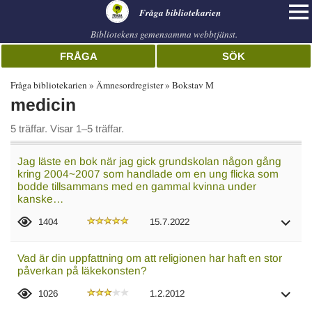
librarian
Fråga bibliotekarien
Bibliotekens gemensamma webbtjänst.
FRÅGA
SÖK
Fråga bibliotekarien
Ämnesordregister
Bokstav M
medicin
5 träffar. Visar 1–5 träffar.
Jag läste en bok när jag gick grundskolan någon gång
kring 2004~2007 som handlade om en ung flicka som
bodde tillsammans med en gammal kvinna under
kanske…
1404
15.7.2022
Vad är din uppfattning om att religionen har haft en stor
påverkan på läkekonsten?
1026
1.2.2012